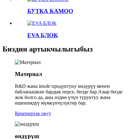
БУТКА КАМОО
EVA БЛОК
Биздин артыкчылыгыбыз
Материал
R&D жана insole продуктуну өндүрүү менен
байланышкан бардык нерсе, бизде бар.Азыр бизде
жок болсо да, аны издөө үчүн туруктуу жана
ишенимдүү мүмкүнчүлүктөр бар.
Кененирээк окуу
өндүрүш