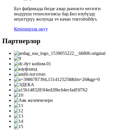
Бул фабрикада бизде азыр рынокто негизги
өндүрүш технологиясы бар.Биз өзүбүздү
өнүктүрүү жолунда эч качан токтобойбуз.
Кененирээк окуу
Партнерлор