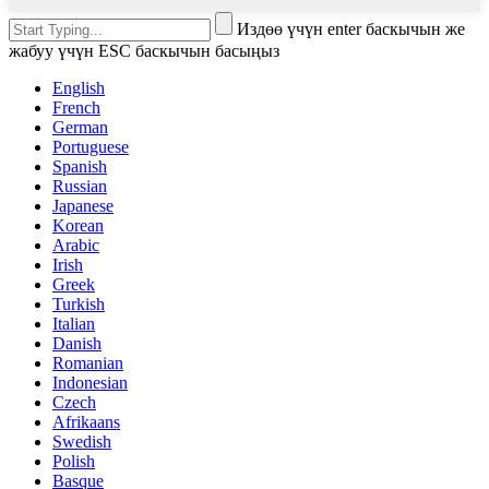
Издөө үчүн enter баскычын же
жабуу үчүн ESC баскычын басыңыз
English
French
German
Portuguese
Spanish
Russian
Japanese
Korean
Arabic
Irish
Greek
Turkish
Italian
Danish
Romanian
Indonesian
Czech
Afrikaans
Swedish
Polish
Basque