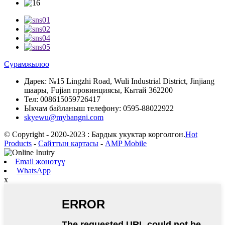
Сурамжылоо
Дарек:
№15 Lingzhi Road, Wuli Industrial District, Jinjiang
шаары, Fujian провинциясы, Кытай 362200
Тел:
008615059726417
Ыкчам байланыш телефону:
0595-88022922
skyewu@mybangni.com
© Copyright - 2020-2023 : Бардык укуктар корголгон.
Hot
Products
-
Сайттын картасы
-
AMP Mobile
Email жөнөтүү
WhatsApp
x