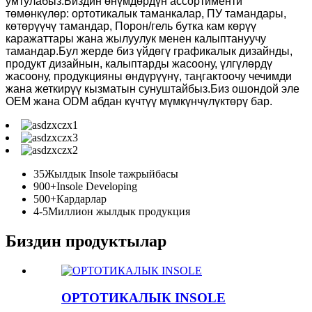
умтулабыз.Биздин өнүмдөрдүн ассортименти
төмөнкүлөр: ортотикалык таманкалар, ПУ тамандары,
көтөрүүчү тамандар, Порон/гель бутка кам көрүү
каражаттары жана жылуулук менен калыптануучу
тамандар.Бул жерде биз үйдөгү графикалык дизайнды,
продукт дизайнын, калыптарды жасоону, үлгүлөрдү
жасоону, продукцияны өндүрүүнү, таңгактоочу чечимди
жана жеткирүү кызматын сунуштайбыз.Биз ошондой эле
OEM жана ODM абдан күчтүү мүмкүнчүлүктөрү бар.
35
Жылдык Insole тажрыйбасы
900+
Insole Developing
500+
Кардарлар
4-5
Миллион жылдык продукция
Биздин продуктылар
ОРТОТИКАЛЫК INSOLE