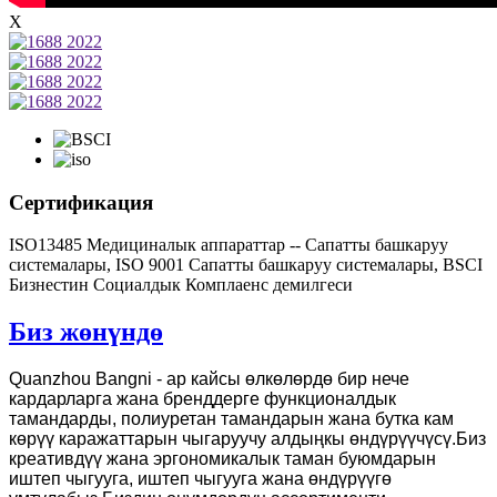
X
Сертификация
ISO13485 Медициналык аппараттар -- Сапатты башкаруу
системалары, ISO 9001 Сапатты башкаруу системалары, BSCI
Бизнестин Социалдык Комплаенс демилгеси
Биз жөнүндө
Quanzhou Bangni - ар кайсы өлкөлөрдө бир нече
кардарларга жана бренддерге функционалдык
тамандарды, полиуретан тамандарын жана бутка кам
көрүү каражаттарын чыгаруучу алдыңкы өндүрүүчүсү.Биз
креативдүү жана эргономикалык таман буюмдарын
иштеп чыгууга, иштеп чыгууга жана өндүрүүгө