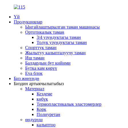
Үй
Продукциялар
Ыңгайлаштырылган таман машинасы
Ортотикалык таман
3/4 узундуктагы таман
Толук узундуктагы таман
Спорттук таман
Жылытуу калыпталуучу таман
Иш таман
Балдардын бут кийими
Бутка кам көрүү
Eva блок
Биз жөнүндө
Биздин артыкчылыгыбыз
Материал
Кездеме
көбүк
Термопластикалык эластомерлер
Корк
Полиуретан
өндүрүш
калыптоо