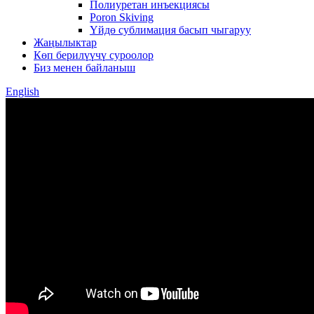
Полиуретан инъекциясы
Poron Skiving
Үйдө сублимация басып чыгаруу
Жаңылыктар
Көп берилүүчү суроолор
Биз менен байланыш
English